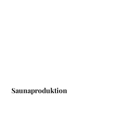
Saunaproduktion
Wellnesskultur AG, Walkringen